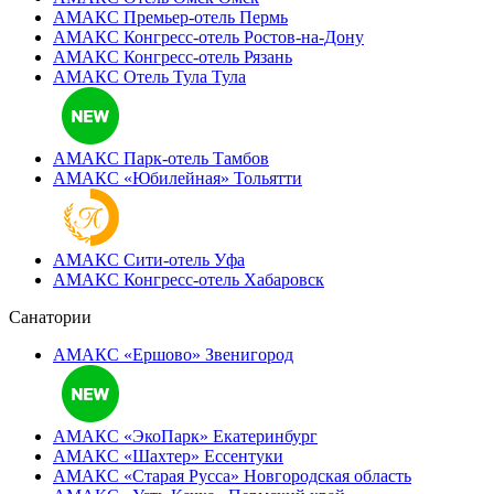
АМАКС Премьер-отель
Пермь
АМАКС Конгресс-отель
Ростов-на-Дону
АМАКС Конгресс-отель
Рязань
АМАКС Отель Тула
Тула
АМАКС Парк-отель
Тамбов
АМАКС «‎Юбилейная»
Тольятти
АМАКС Сити-отель
Уфа
АМАКС Конгресс-отель
Хабаровск
Санатории
АМАКС «Ершово»
Звенигород
АМАКС «ЭкоПарк»
Екатеринбург
АМАКС «‎Шахтер»
Ессентуки
АМАКС «‎Старая Русса»
Новгородская область