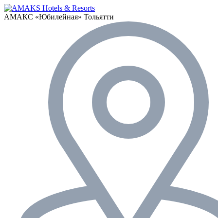
АМАКС «‎Юбилейная»
Тольятти