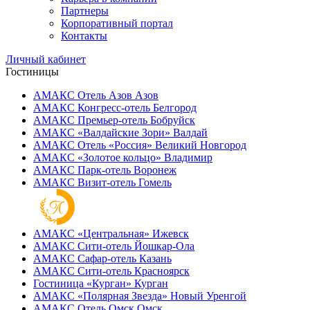
Партнеры
Корпоративный портал
Контакты
Личный кабинет
Гостиницы
АМАКС Отель ‎Азов
Азов
АМАКС Конгресс-отель
Белгород
АМАКС Премьер-отель
Бобруйск
АМАКС «‎Валдайские Зори»
Валдай
АМАКС Отель «‎Россия»
Великий Новгород
АМАКС «‎Золотое кольцо»
Владимир
АМАКС Парк-отель
Воронеж
АМАКС Визит-отель
Гомель
АМАКС «‎Центральная»
Ижевск
АМАКС Сити-отель
Йошкар-Ола
АМАКС Сафар-отель
Казань
АМАКС Сити-отель
Красноярск
Гостиница «‎Курган»
Курган
АМАКС «Полярная Звезда»
Новый Уренгой
АМАКС Отель ‎Омск
Омск