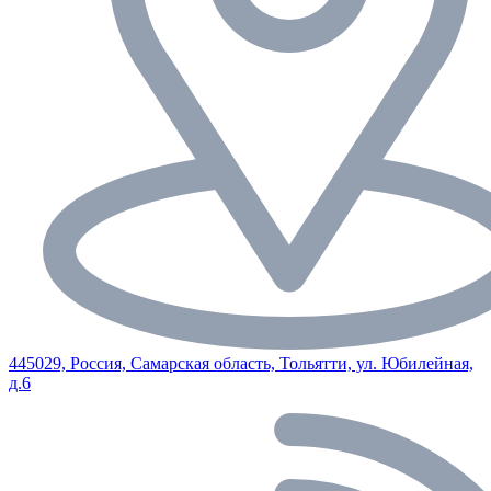
445029, Россия, Самарская область, Тольятти, ул. Юбилейная,
д.6